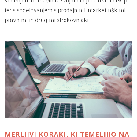
vodenjem domačih razvojnih in produktnih ekip
ter s sodelovanjem s prodajnimi, marketinškimi,
pravnimi in drugimi strokovnjaki.
MERLJIVI KORAKI, KI TEMELJIJO NA