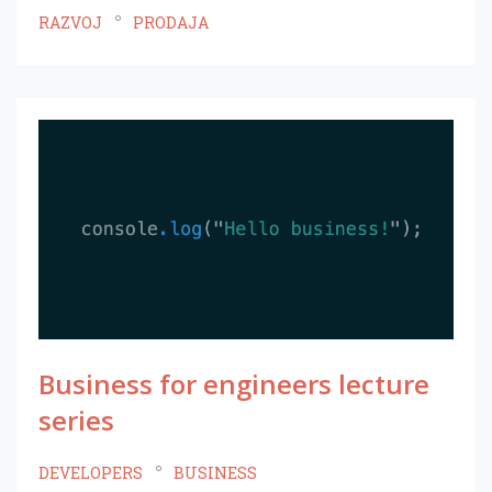
RAZVOJ
PRODAJA
Business for engineers lecture
series
DEVELOPERS
BUSINESS