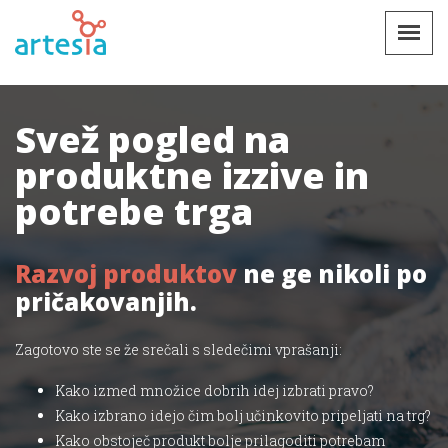
Svež pogled na
produktne izzive in
potrebe trga
Razvoj produktov
ne ge nikoli po
pričakovanjih.
Zagotovo ste se že srečali s sledečimi vprašanji:
Kako izmed množice dobrih idej izbrati pravo?
Kako izbrano idejo čim bolj učinkovito pripeljati na trg?
Kako obstoječ produkt bolje prilagoditi potrebam