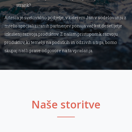
strank?
Artesia je svetovalno podjetje, v katerem Jan v sodelovanju z
mrežo specializiranih partnerjev ponuja več kot desetljetje
izkušenj razvoja produktov. Z našim pristopom k razvoju
produktov, ki temelji na podatkih in odzivih s trga, bomo
skupaj našli prave odgovore na ta vprašanja.
Naše storitve