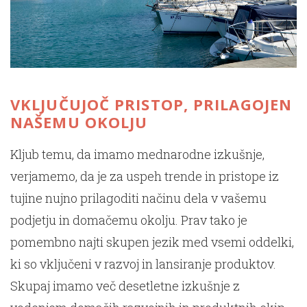
VKLJUČUJOČ PRISTOP, PRILAGOJEN
NAŠEMU OKOLJU
Kljub temu, da imamo mednarodne izkušnje,
verjamemo, da je za uspeh trende in pristope iz
tujine nujno prilagoditi načinu dela v vašemu
podjetju in domačemu okolju. Prav tako je
pomembno najti skupen jezik med vsemi oddelki,
ki so vključeni v razvoj in lansiranje produktov.
Skupaj imamo več desetletne izkušnje z