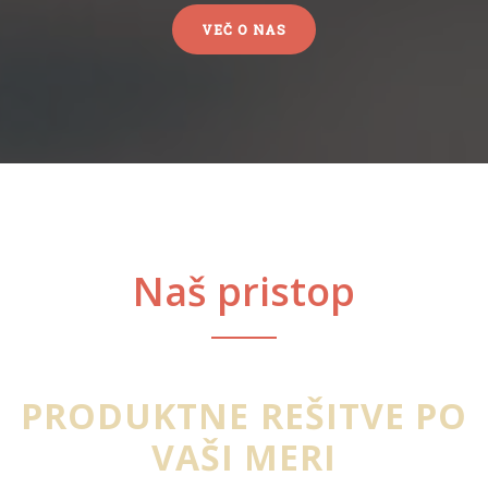
VEČ O NAS
Naš pristop
PRODUKTNE REŠITVE PO
VAŠI MERI